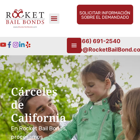
SOLICITAR INFORMACIÓN
SOBRE EL DEMANDADO
1 (866) 691-2540
Info@RocketBailBond.c
Cárceles
de
California
En Rocket Bail Bonds,
procesamos